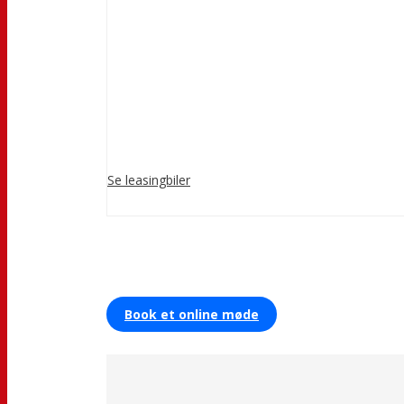
Se leasingbiler
Book et online møde