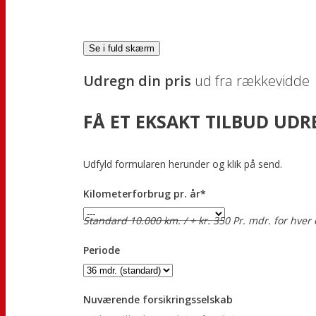
Se i fuld skærm
Udregn din pris
ud fra rækkevidde
FÅ ET EKSAKT TILBUD UDR
Udfyld formularen herunder og klik på send.
Kilometerforbrug pr. år*
Standard 10.000 km. / + kr. 350 Pr. mdr. for hver 
Periode
Nuværende forsikringsselskab