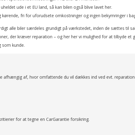
uheldet ude i et EU land, så kan bilen også blive lavet her.
g kørende, fri for uforudsete omkostninger og ingen bekymringer i ba
 alle biler særdeles grundigt på værkstedet, inden de sættes til salg
oner, der kræver reparation – og her her vi mulighed for at tilbyde e
g som kunde.
tie afhængig af, hvor omfattende du vil dækkes ind ved evt. reparation
ritierier for at tegne en CarGarantie forsikring.