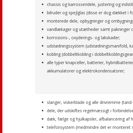
chassis og karrosseridele, justering og indstil
bilruder og spejlglas (disse er dog dækket 
monterede dele, opbygninger og ombygninge
vandlækager og utætheder samt pakninger og 
korrosions-, oxyderings- og lakskader;
udstødningssystem (udstødningsmanifold, kat
kobling (dobbeltkobling i dobbeltkoblingsge
alle typer knapceller, batterier, hybridbatteri
akkumulatorer og elektrokondensatorer;
slanger, viskerblade og alle drivremme (tand
dele, der udskiftes regelmæssigt i forbindel
dæk, fælge og hjulkapsler, afbalancering af hj
telefonsystem (medmindre det er monteret s