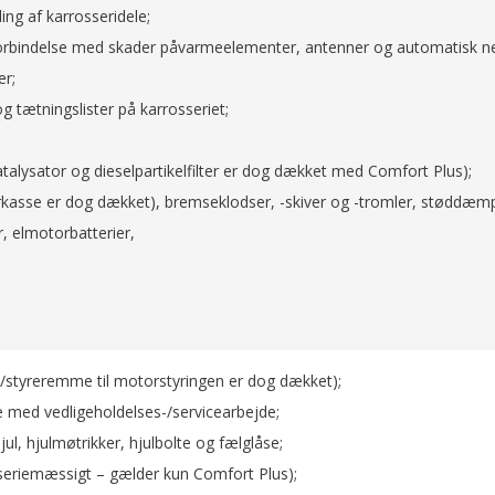
ling af karrosseridele;
i forbindelse med skader påvarmeelementer, antenner og automatisk 
r;
tætningslister på karrosseriet;
alysator og dieselpartikelfilter er dog dækket med Comfort Plus);
arkasse er dog dækket), bremseklodser, -skiver og -tromler, støddæm
er, elmotorbatterier,
-/styreremme til motorstyringen er dog dækket);
se med vedligeholdelses-/servicearbejde;
ul, hjulmøtrikker, hjulbolte og fælglåse;
eriemæssigt – gælder kun Comfort Plus);