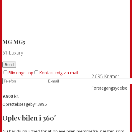
MG MG5
61 Luxury
Bliv ringet op
Kontakt mig via mail
2.695 Kr./mdr.
Førstegangsydelse
9.900 kr.
Opretteksesgebyr 3995
Oplev bilen i 360°
Nu har du mulighed for at opleve bilen hjemmefra, næsten som