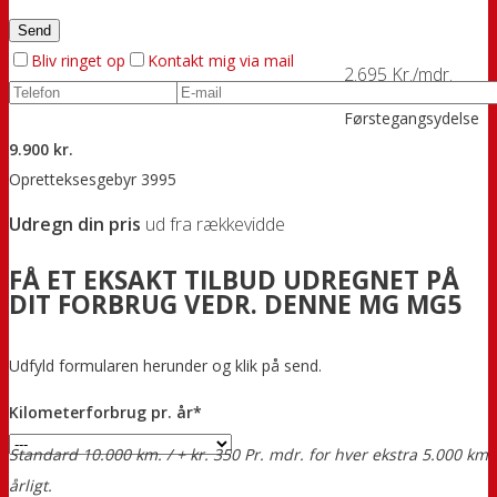
Bliv ringet op
Kontakt mig via mail
2.695 Kr./mdr.
Førstegangsydelse
9.900 kr.
Opretteksesgebyr 3995
Udregn din pris
ud fra rækkevidde
FÅ ET EKSAKT TILBUD UDREGNET PÅ
DIT FORBRUG VEDR. DENNE MG MG5
Udfyld formularen herunder og klik på send.
Kilometerforbrug pr. år*
Standard 10.000 km. / + kr. 350 Pr. mdr. for hver ekstra 5.000 km
årligt.