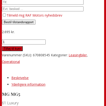
Tilmeld mig RAF Motors nyhedsbrev
2.695
kr.
MG
MG5
Tilføj til kurv
61
Varenummer (SKU):
670808545
Kategorier:
Leasingbiler
,
Luxury
Operational
antal
Beskrivelse
Yderligere information
MG MG5
61 Luxury