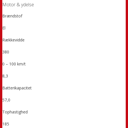
Motor & ydelse
Brændstof
El
Rækkevidde
380
0 – 100 km/t
8,3
Batterikapacitet
57,0
Tophastighed
185