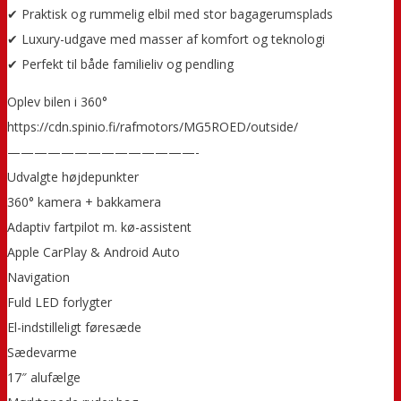
✔ Praktisk og rummelig elbil med stor bagagerumsplads
✔ Luxury-udgave med masser af komfort og teknologi
✔ Perfekt til både familieliv og pendling
Oplev bilen i 360°
https://cdn.spinio.fi/rafmotors/MG5ROED/outside/
——————————————-
Udvalgte højdepunkter
360° kamera + bakkamera
Adaptiv fartpilot m. kø-assistent
Apple CarPlay & Android Auto
Navigation
Fuld LED forlygter
El-indstilleligt føresæde
Sædevarme
17″ alufælge