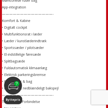
Mørktonede ruder bag
App-integration
——————————————-
Komfort & Kabine
• Digitalt cockpit
• Multifunktionsrat i læder
• Læder / kunstlæderindtræk
• Sportssæder / pilotsæder
• El-indstillelige føresæde
• Splitbagsæde
• Fuldautomatisk klimaanlæg
• Elektrisk parkeringsbremse
• El-ruder for & bag
• Automatisk nedblændeligt bakspejl
——————————————-
Byttepris
Teknologi & Forbindelse