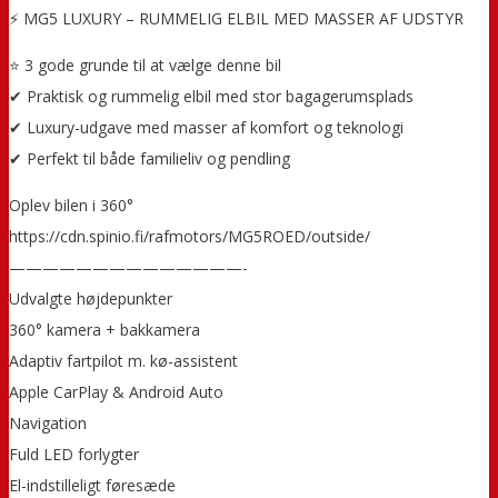
⚡ MG5 LUXURY – RUMMELIG ELBIL MED MASSER AF UDSTYR
⭐ 3 gode grunde til at vælge denne bil
✔ Praktisk og rummelig elbil med stor bagagerumsplads
✔ Luxury-udgave med masser af komfort og teknologi
✔ Perfekt til både familieliv og pendling
Oplev bilen i 360°
https://cdn.spinio.fi/rafmotors/MG5ROED/outside/
——————————————-
Udvalgte højdepunkter
360° kamera + bakkamera
Adaptiv fartpilot m. kø-assistent
Apple CarPlay & Android Auto
Navigation
Fuld LED forlygter
El-indstilleligt føresæde