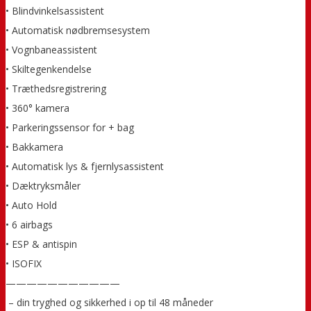
• Blindvinkelsassistent
• Automatisk nødbremsesystem
• Vognbaneassistent
• Skiltegenkendelse
• Træthedsregistrering
• 360° kamera
• Parkeringssensor for + bag
• Bakkamera
• Automatisk lys & fjernlysassistent
• Dæktryksmåler
• Auto Hold
• 6 airbags
• ESP & antispin
• ISOFIX
———————————
️ – din tryghed og sikkerhed i op til 48 måneder