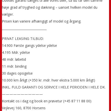
Udvidet garanti sælges til alle vores biler, så du får den samme
høje grad af tryghed og dækning – uanset hvilken model du
vælger.
Prisen kan variere afhængigt af model og årgang.
______________________________
PRIVAT LEASING TILBUD:
14.900 Første gangs ydelse ydelse
4.195 Mdr. ydelse
48 mdr. løbetid
11 mdr. binding
30 dages opsigelse
10.000 km årligt (+350 kr. mdr. hver ekstra 5.000 km årligt)
INKL. FULD GARANTI OG SERVICE I HELE PERIODEN I HELE DK.
———————————
Kontakt os i dag og book en prøvetur (+45 87 11 88 00)
Vejlevej 160, 8700 Horsens