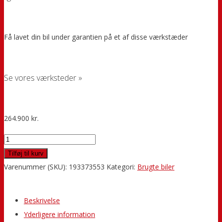
Få lavet din bil under garantien på et af disse værkstæder
Se vores værksteder »
264.900
kr.
Polestar
2
Tilføj til kurv
Long
Varenummer (SKU):
193373553
Kategori:
Brugte biler
Range
antal
Beskrivelse
Yderligere information