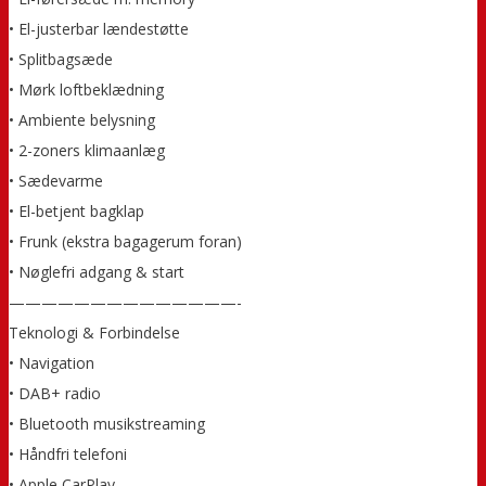
• El-justerbar lændestøtte
• Splitbagsæde
• Mørk loftbeklædning
• Ambiente belysning
• 2-zoners klimaanlæg
• Sædevarme
• El-betjent bagklap
• Frunk (ekstra bagagerum foran)
• Nøglefri adgang & start
——————————————-
Teknologi & Forbindelse
• Navigation
• DAB+ radio
• Bluetooth musikstreaming
• Håndfri telefoni
• Apple CarPlay