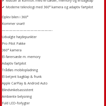
✔ Masser af komfort med el-sæder, memory og el-bagklap
✔ Moderne teknologi med 360° kamera og adaptiv fartpilot
Oplev bilen i 360°
Kommer snart!
——————————————-
Udvalgte højdepunkter
Pro-Pilot Pakke
360° kamera
El-førersæde m. memory
Adaptiv fartpilot
Trådløs mobilopladning
El-betjent bagklap & frunk
Apple CarPlay & Android Auto
Blindvinkelsassistent
Ambiente belysning
Fuld LED-forlygter