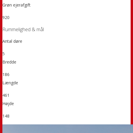
Grøn ejerafgift
920
Rummelighed & mål
Antal døre
5
Bredde
186
Længde
461
Højde
148