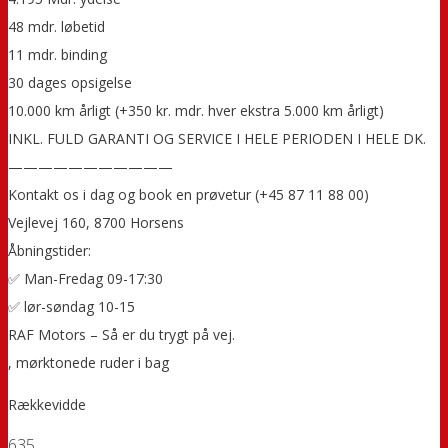
48 mdr. løbetid
11 mdr. binding
30 dages opsigelse
10.000 km årligt (+350 kr. mdr. hver ekstra 5.000 km årligt)
INKL. FULD GARANTI OG SERVICE I HELE PERIODEN I HELE DK.
———————————
Kontakt os i dag og book en prøvetur (+45 87 11 88 00)
Vejlevej 160, 8700 Horsens
Åbningstider:
✅ Man-Fredag 09-17:30
✅ lør-søndag 10-15
RAF Motors – Så er du trygt på vej.
, mørktonede ruder i bag
Rækkevidde
635