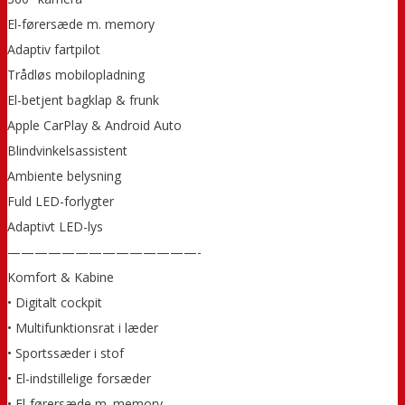
El-førersæde m. memory
Adaptiv fartpilot
Trådløs mobilopladning
El-betjent bagklap & frunk
Apple CarPlay & Android Auto
Blindvinkelsassistent
Ambiente belysning
Fuld LED-forlygter
Adaptivt LED-lys
——————————————-
Komfort & Kabine
• Digitalt cockpit
• Multifunktionsrat i læder
• Sportssæder i stof
• El-indstillelige forsæder
• El-førersæde m. memory