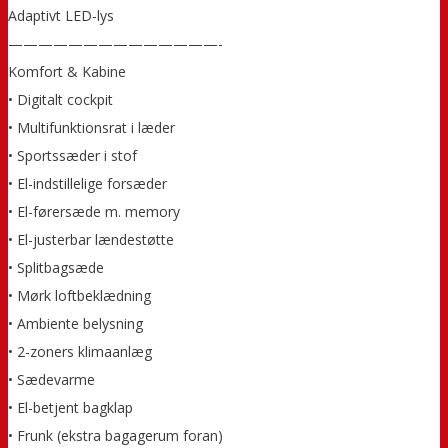
Adaptivt LED-lys
——————————————-
Komfort & Kabine
• Digitalt cockpit
• Multifunktionsrat i læder
• Sportssæder i stof
• El-indstillelige forsæder
• El-førersæde m. memory
• El-justerbar lændestøtte
• Splitbagsæde
• Mørk loftbeklædning
• Ambiente belysning
• 2-zoners klimaanlæg
• Sædevarme
• El-betjent bagklap
• Frunk (ekstra bagagerum foran)