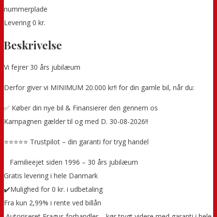
nummerplade
Levering 0 kr.
Beskrivelse
Vi fejrer 30 års jubilæum
Derfor giver vi MINIMUM 20.000 kr!! for din gamle bil, når du:
✅ Køber din nye bil & Finansierer den gennem os
Kampagnen gælder til og med D. 30-08-2026!!
⭐⭐⭐⭐⭐ Trustpilot – din garanti for tryg handel
‍ ‍ ‍ Familieejet siden 1996 – 30 års jubilæum
Gratis levering i hele Danmark
✔️Mulighed for 0 kr. i udbetaling
Fra kun 2,99% i rente ved billån
️ Autoriseret Fragus forhandler – kør trygt videre med garanti i hele