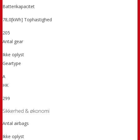
Batterikapacitet
78,0[kWh] Tophastighed
205
Antal gear
Ikke oplyst
Geartype
A
HK
299
Sikkerhed & økonomi
Antal airbags
Ikke oplyst