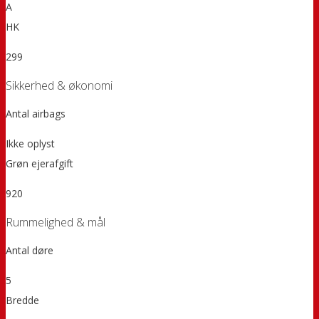
A
HK
299
Sikkerhed & økonomi
Antal airbags
Ikke oplyst
Grøn ejerafgift
920
Rummelighed & mål
Antal døre
5
Bredde