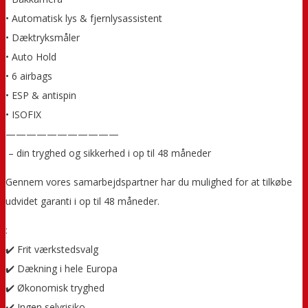
• Automatisk lys & fjernlysassistent
• Dæktryksmåler
• Auto Hold
• 6 airbags
• ESP & antispin
• ISOFIX
———————————
️ – din tryghed og sikkerhed i op til 48 måneder
Gennem vores samarbejdspartner har du mulighed for at tilkøbe
udvidet garanti i op til 48 måneder.
:
✔️ Frit værkstedsvalg
✔️ Dækning i hele Europa
✔️ Økonomisk tryghed
✔️ Ingen selvrisiko