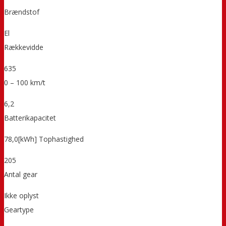
Brændstof
El
Rækkevidde
635
0 – 100 km/t
6,2
Batterikapacitet
78,0[kWh] Tophastighed
205
Antal gear
Ikke oplyst
Geartype