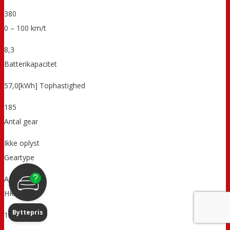
380
0 – 100 km/t
8,3
Batterikapacitet
57,0[kWh] Tophastighed
185
Antal gear
Ikke oplyst
Geartype
A
HK
Byttepris
156