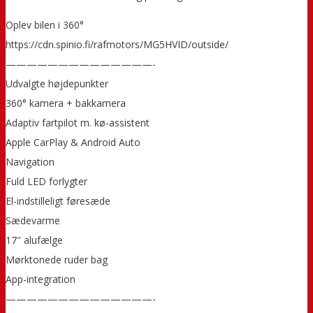
Oplev bilen i 360°
https://cdn.spinio.fi/rafmotors/MG5HVID/outside/
——————————————-
Udvalgte højdepunkter
360° kamera + bakkamera
Adaptiv fartpilot m. kø-assistent
Apple CarPlay & Android Auto
Navigation
Fuld LED forlygter
El-indstilleligt føresæde
Sædevarme
17″ alufælge
Mørktonede ruder bag
App-integration
——————————————-