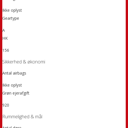
Ikke oplyst
Geartype
A
HK
156
Sikkerhed & økonomi
Antal airbags
Ikke oplyst
Grøn ejerafgift
920
Rummelighed & mål
Antal døre