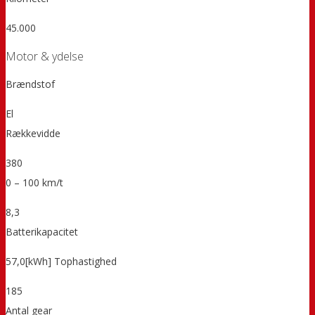
45.000
Motor & ydelse
Brændstof
El
Rækkevidde
380
0 – 100 km/t
8,3
Batterikapacitet
57,0[kWh] Tophastighed
185
Antal gear