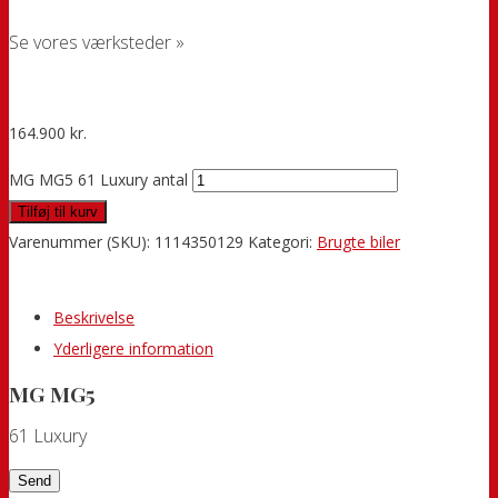
Se vores værksteder »
164.900
kr.
MG MG5 61 Luxury antal
Tilføj til kurv
Varenummer (SKU):
1114350129
Kategori:
Brugte biler
Beskrivelse
Yderligere information
MG MG5
61 Luxury