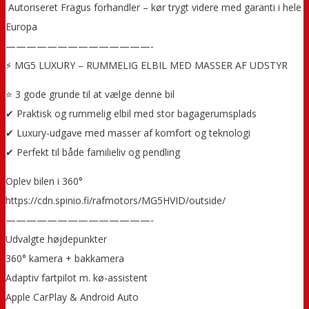
️ Autoriseret Fragus forhandler – kør trygt videre med garanti i hele
Europa
——————————————-
⚡ MG5 LUXURY – RUMMELIG ELBIL MED MASSER AF UDSTYR
⭐ 3 gode grunde til at vælge denne bil
✔ Praktisk og rummelig elbil med stor bagagerumsplads
✔ Luxury-udgave med masser af komfort og teknologi
✔ Perfekt til både familieliv og pendling
Oplev bilen i 360°
https://cdn.spinio.fi/rafmotors/MG5HVID/outside/
——————————————-
Udvalgte højdepunkter
360° kamera + bakkamera
Adaptiv fartpilot m. kø-assistent
Apple CarPlay & Android Auto