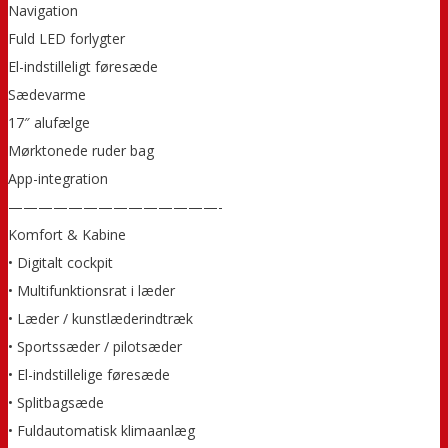
Navigation
Fuld LED forlygter
El-indstilleligt føresæde
Sædevarme
17″ alufælge
Mørktonede ruder bag
App-integration
——————————————-
Komfort & Kabine
• Digitalt cockpit
• Multifunktionsrat i læder
• Læder / kunstlæderindtræk
• Sportssæder / pilotsæder
• El-indstillelige føresæde
• Splitbagsæde
• Fuldautomatisk klimaanlæg